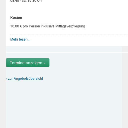
08:45 - ca. 15:30 Uhr
Kosten
10,00 € pro Person inklusive Mittagsverpflegung
Eigene An- und Abreise
Mehr lesen...
Die ausführliche Angebotsbeschreibung finden Sie
hier.
Termine anzeigen »
‹ zur Angebotsübersicht