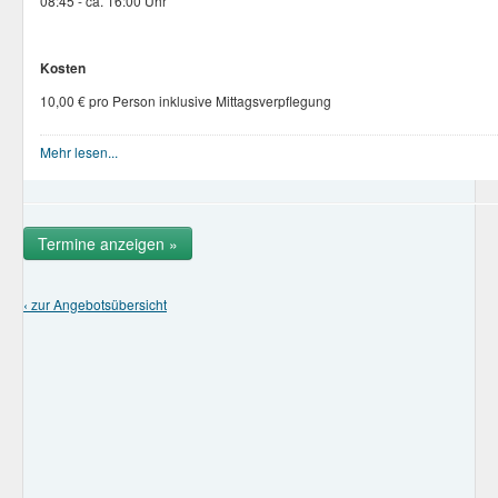
08:45 - ca. 16:00 Uhr
Kosten
10,00 € pro Person inklusive Mittagsverpflegung
Eigene An- und Abreise
Mehr lesen...
Die ausführliche Angebotsbeschreibung finden Sie
hier
.
Termine anzeigen »
‹ zur Angebotsübersicht